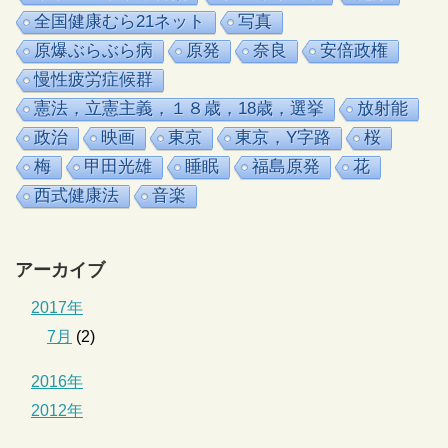
全国健康むら21ネット
写真
原爆ぶらぶら病
原発
奈良
安倍政権
慢性疲労症候群
憲法，立憲主義，１８歳，18歳，選挙
放射能
政治
映画
東京
東京，Y字路
桜
梅
甲田光雄
睡眠
福島原発
花
西式健康法
音楽
アーカイブ
2017年
7月
(2)
2016年
2012年