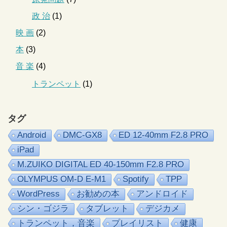
政 治
(1)
映 画
(2)
本
(3)
音 楽
(4)
トランペット
(1)
タグ
Android
DMC-GX8
ED 12-40mm F2.8 PRO
iPad
M.ZUIKO DIGITAL ED 40-150mm F2.8 PRO
OLYMPUS OM-D E-M1
Spotify
TPP
WordPress
お勧めの本
アンドロイド
シン・ゴジラ
タブレット
デジカメ
トランペット，音楽
プレイリスト
健康