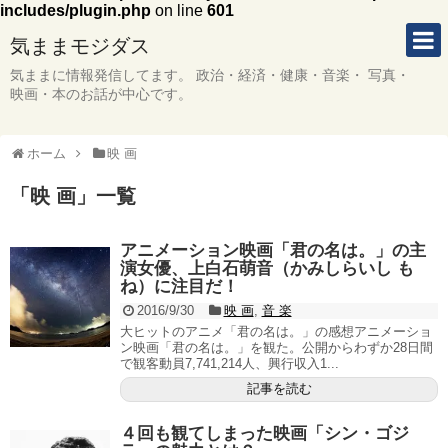
includes/plugin.php
on line
601
気ままモジダス
気ままに情報発信してます。 政治・経済・健康・音楽・ 写真・
映画・本のお話が中心です。
ホーム
映 画
「
映 画
」
一覧
アニメーション映画「君の名は。」の主
演女優、上白石萌音（かみしらいし も
ね）に注目だ！
2016/9/30
映 画
,
音 楽
大ヒットのアニメ「君の名は。」の感想アニメーショ
ン映画「君の名は。」を観た。公開からわずか28日間
で観客動員7,741,214人、興行収入1...
記事を読む
４回も観てしまった映画「シン・ゴジ