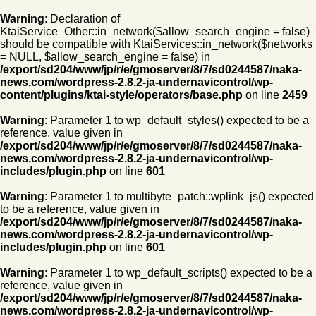
Warning
: Declaration of
KtaiService_Other::in_network($allow_search_engine = false)
should be compatible with KtaiServices::in_network($networks
= NULL, $allow_search_engine = false) in
/export/sd204/www/jp/r/e/gmoserver/8/7/sd0244587/naka-
news.com/wordpress-2.8.2-ja-undernavicontrol/wp-
content/plugins/ktai-style/operators/base.php
on line
2459
Warning
: Parameter 1 to wp_default_styles() expected to be a
reference, value given in
/export/sd204/www/jp/r/e/gmoserver/8/7/sd0244587/naka-
news.com/wordpress-2.8.2-ja-undernavicontrol/wp-
includes/plugin.php
on line
601
Warning
: Parameter 1 to multibyte_patch::wplink_js() expected
to be a reference, value given in
/export/sd204/www/jp/r/e/gmoserver/8/7/sd0244587/naka-
news.com/wordpress-2.8.2-ja-undernavicontrol/wp-
includes/plugin.php
on line
601
Warning
: Parameter 1 to wp_default_scripts() expected to be a
reference, value given in
/export/sd204/www/jp/r/e/gmoserver/8/7/sd0244587/naka-
news.com/wordpress-2.8.2-ja-undernavicontrol/wp-