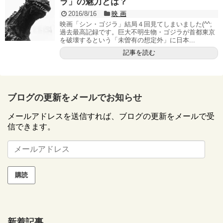
ラ」の魅力とは？
2016/8/16
映 画
映画「シン・ゴジラ」結局４回見てしまいました(^^;
過去最高記録です。巨大不明生物・ゴジラが首都東京
を破壊するという「未曽有の想定外」に日本...
記事を読む
ブログの更新をメールでお知らせ
メールアドレスを送信すれば、ブログの更新をメールで受
信できます。
メ
ー
ル
ア
ド
レ
ス
新着記事