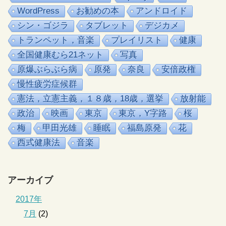
WordPress
お勧めの本
アンドロイド
シン・ゴジラ
タブレット
デジカメ
トランペット，音楽
プレイリスト
健康
全国健康むら21ネット
写真
原爆ぶらぶら病
原発
奈良
安倍政権
慢性疲労症候群
憲法，立憲主義，１８歳，18歳，選挙
放射能
政治
映画
東京
東京，Y字路
桜
梅
甲田光雄
睡眠
福島原発
花
西式健康法
音楽
アーカイブ
2017年
7月
(2)