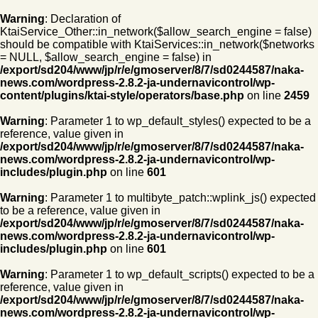
Warning
: Declaration of
KtaiService_Other::in_network($allow_search_engine = false)
should be compatible with KtaiServices::in_network($networks
= NULL, $allow_search_engine = false) in
/export/sd204/www/jp/r/e/gmoserver/8/7/sd0244587/naka-
news.com/wordpress-2.8.2-ja-undernavicontrol/wp-
content/plugins/ktai-style/operators/base.php
on line
2459
Warning
: Parameter 1 to wp_default_styles() expected to be a
reference, value given in
/export/sd204/www/jp/r/e/gmoserver/8/7/sd0244587/naka-
news.com/wordpress-2.8.2-ja-undernavicontrol/wp-
includes/plugin.php
on line
601
Warning
: Parameter 1 to multibyte_patch::wplink_js() expected
to be a reference, value given in
/export/sd204/www/jp/r/e/gmoserver/8/7/sd0244587/naka-
news.com/wordpress-2.8.2-ja-undernavicontrol/wp-
includes/plugin.php
on line
601
Warning
: Parameter 1 to wp_default_scripts() expected to be a
reference, value given in
/export/sd204/www/jp/r/e/gmoserver/8/7/sd0244587/naka-
news.com/wordpress-2.8.2-ja-undernavicontrol/wp-