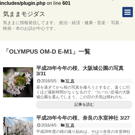
includes/plugin.php
on line
601
気ままモジダス
気ままに情報発信してます。 政治・経済・健康・音楽・ 写真・
映画・本のお話が中心です。
「
OLYMPUS OM-D E-M1
」
一覧
平成28年今年の桜、大阪城公園の写真
3/31
2016/5/5
写 真
昼を過ぎてから桜の写真を撮ろうとすると、遠くに行
くほど撮影時間がなくなるので、ついつい近場の大阪
城公園を選んでしまう。この日の天気は晴れのち...
記事を読む
平成28年今年の桜、奈良の氷室神社 3/27
2016/4/5
写 真
平成28年度の桜の撮り始めは、やはり奈良の氷室神社