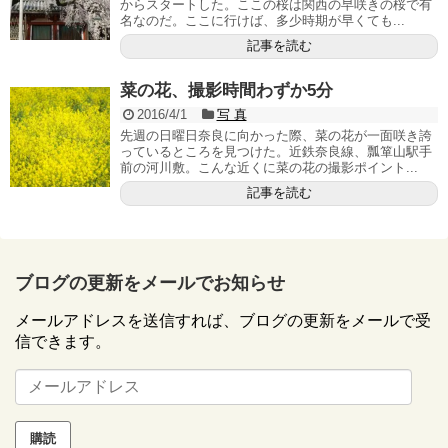
からスタートした。ここの桜は関西の早咲きの桜で有
名なのだ。ここに行けば、多少時期が早くても...
記事を読む
菜の花、撮影時間わずか5分
2016/4/1
写 真
先週の日曜日奈良に向かった際、菜の花が一面咲き誇
っているところを見つけた。近鉄奈良線、瓢箪山駅手
前の河川敷。こんな近くに菜の花の撮影ポイント...
記事を読む
ブログの更新をメールでお知らせ
メールアドレスを送信すれば、ブログの更新をメールで受
信できます。
メ
ー
ル
ア