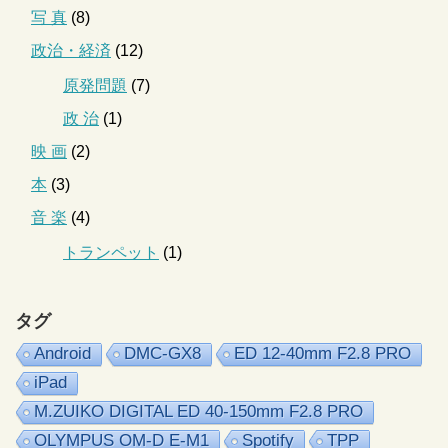
写 真
(8)
政治・経済
(12)
原発問題
(7)
政 治
(1)
映 画
(2)
本
(3)
音 楽
(4)
トランペット
(1)
タグ
Android
DMC-GX8
ED 12-40mm F2.8 PRO
iPad
M.ZUIKO DIGITAL ED 40-150mm F2.8 PRO
OLYMPUS OM-D E-M1
Spotify
TPP